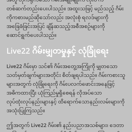
တစ်ဆက်တည်းပေးပါသည်။ အထူးသဖြင့် မည်သည့် ဂိမ်း
ကိုကစားမည်ဆိုသော်လည်း အလုံးစုံ ရလဒ်များကို
အခြေခံခြင်းအပြင် ချိန်ဆသည့်အစီအစဉ်များကို
ဆောင်ရွက်ပေးပါသည်။
Live22 ဂိမ်းမျှတမှုနှင့် လုံခြုံရေး
Live22
ဂိမ်းမှာ သင်၏ ဂိမ်းအတွေ့အကြုံကို မျှတသော
သတ်မှတ်ချက်များအတိုင်း စိတ်ချရပါသည်။ ဂိမ်းကစားသူ
များအတွက် လုံခြုံရေးကို ဂိမ်းပလက်ဖောင်းအနေဖြင့်
အဓိကထားပြီး ယုံကြည်မှုရှိစေရန် လိုအပ်သော
လုပ်ထုံးလုပ်နည်းများနှင့် ထိရောက်သောနည်းလမ်းများကို
အသုံးပြုကြသည်။
ဤအတွက်
Live22
ဂိမ်း၏ နည်းပညာအသစ်များ၊ ဒေတာ