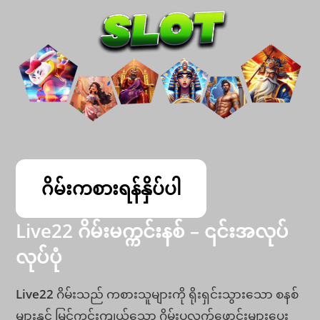
ဂိမ်းကစားရန်နှိပ်ပါ
Live22 ဂိမ်းမက္ကင်းနစ် – ၎င်းအလုပ်
လုပ်ပုံ
Live22
ဂိမ်းသည် ကစားသူများကို ရိုးရှင်းသွားသော စနစ်
များနှင့် မြင်ကွင်းကျယ်သော ဂိမ်းပလက်ဖောင်းများပေး