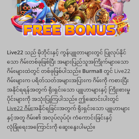
Live22
သည် မိုဘိုင်းနှင့် ကွန်ပျူတာများတွင် ပြုလုပ်နိုင်
သော ဂိမ်းတစ်ခုဖြစ်ပြီး အများပြည်သူအကြိုက်များသော
ဂိမ်းများထဲတွင် တစ်ခုဖြစ်ပါသည်။
Burma8
တွင် Live22
ဂိမ်းများက ပရိတ်သတ်အများအပြားက ဂိမ်းကို ကစားပြီး
အနိုင်ရရန်အတွက် ရိုးရှင်းသော ပျူဟာများနှင့် ကြိုးစားမှု
ပိုင်းများကို အသုံးပြုကြပါသည်။ ဤဆောင်းပါးတွင်
Live22 ဂိမ်း
အနိုင်ရခြင်းအတွက် ရိုးရှင်းသော ပျူဟာများ
နှင့်အတူ ဂိမ်း၏ အလုပ်လုပ်ပုံ၊ ကံကောင်းခြင်းနှင့်
လုံခြုံရေးအကြောင်းကို ဆွေးနွေးပါမည်။