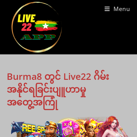
Skip
Menu
to
content
Burma8 တွင် Live22 ဂိမ်း
အနိုင်ရခြင်းပျူဟာမှု
အတွေ့အကြုံ