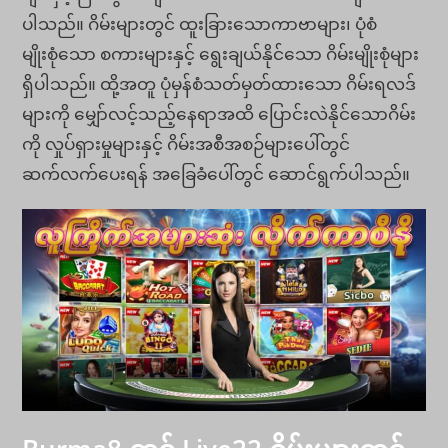
ပါသည်။ ဂိမ်းများတွင် ထူးခြားသောကာဗာများ၊ ပုံစံ
မျိုးစုံသော စကားများနှင့် ရွေးချယ်နိုင်သော ဂိမ်းမျိုးစုံများ
ရှိပါသည်။ ထို့အတူ ပုံမှန်စံသတ်မှတ်ထားသော ဂိမ်းရလဒ်
များကို မျှော်လင့်သည့်နေရာအထိ ပြောင်းလဲနိုင်သောဂိမ်း
ကို လှုပ်ရှားမှုများနှင့် ဂိမ်းအစီအစဉ်များပေါ်တွင်
ဆက်လက်ပေးရန် အခြေခံပေါ်တွင် ဆောင်ရွက်ပါသည်။