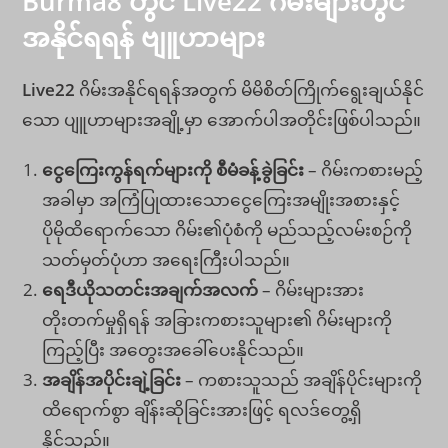
Burma8
တွင်
Live22 ဂိမ်းများတွင်
အနိုင်ရရန် ဗျူဟာများ
Live22
ဂိမ်းအနိုင်ရရန်အတွက် မိမိစိတ်ကြိုက်ရွေးချယ်နိုင်
သော ပျူဟာများအချို့မှာ အောက်ပါအတိုင်းဖြစ်ပါသည်။
ငွေကြေးကွန်ရက်များကို စီမံခန့်ခွဲခြင်း
– ဂိမ်းကစားမည့်
အခါမှာ အကြံပြုထားသောငွေကြေးအမျိုးအစားနှင့်
ပိုမိုထိရောက်သော ဂိမ်း၏ပုံစံကို မည်သည့်လမ်းစဉ်ကို
သတ်မှတ်ပုံဟာ အရေးကြီးပါသည်။
ရေဒီယိုသတင်းအချက်အလက်
– ဂိမ်းများအား
တိုးတက်မှုရှိရန် အခြားကစားသူများ၏ ဂိမ်းများကို
ကြည့်ပြီး အတွေးအခေါ်ပေးနိုင်သည်။
အချိန်အပိုင်းချဲ့ခြင်း
– ကစားသူသည် အချိန်ပိုင်းများကို
ထိရောက်စွာ ချိန်းဆိုခြင်းအားဖြင့် ရလဒ်တွေ့ရှိ
နိုင်သည်။