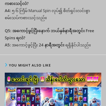
ကစားသင့်လဲ?
A4:
၅-၆ ကြိမ် Manual Spin လုပ်၍ စိတ်ရှင်းလင်းစွာ
စမ်းသပ်ကစားသင့်သည်။
Q5: အကောင့်ဖွင့်ပြီးနောက် ဘယ်နှစ်နာရီအတွင်း Free
Spins ရလဲ?
A5:
အကောင့်ဖွင့်ပြီး
24 နာရီအတွင်း
ရရှိနိုင်ပါသည်။
YOU MIGHT ALSO LIKE