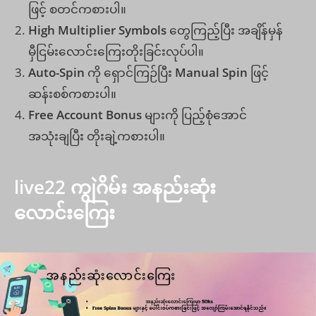
ဖြင့် စတင်ကစားပါ။
High Multiplier Symbols
တွေကြည့်ပြီး အချိန်မှန်
မှီငြမ်းလောင်းကြေးတိုးခြင်းလုပ်ပါ။
Auto-Spin
ကို ရှောင်ကြဉ်ပြီး
Manual Spin
ဖြင့်
ဆန်းစစ်ကစားပါ။
Free Account Bonus
များကို ပြည့်စုံအောင်
အသုံးချပြီး တိုးချဲ့ကစားပါ။
live22 ကျွဲဂိမ်း
အနည်းဆုံး
လောင်းကြေး