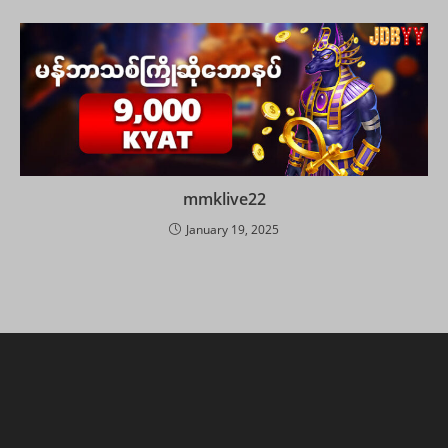
mmklive22
January 19, 2025