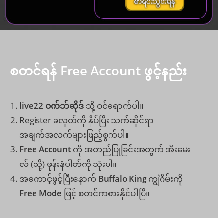
စတင်ရန် Free Account ဖွင့်နည်း
live22 ဝက်ဘ်ဆိုဒ်
သို့ ဝင်ရောက်ပါ။
Register
ခလုတ်ကို နှိပ်ပြီး သက်ဆိုင်ရာ
အချက်အလက်များဖြည့်စွက်ပါ။
Free Account
ကို အတည်ပြုခြင်းအတွက် အီးမေး
လ် (သို့) ဖုန်းနံပါတ်ကို သုံးပါ။
အကောင့်ဖွင့်ပြီးနောက်
Buffalo King
ကျွဲဂိမ်းကို
Free Mode
ဖြင့် စတင်ကစားနိုင်ပါပြီ။