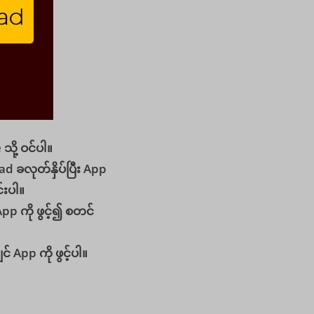
သို့ ဝင်ပါ။
d ခလုတ်နှိပ်ပြီး App
်းပါ။
 App ကို ဖွင့်၍ စတင်
ှင် App ကို ဖွင့်ပါ။