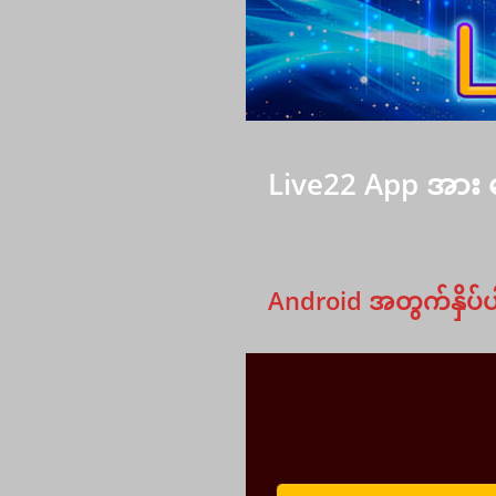
Live22 App အား ဒ
Android အတွက်
နှိပ်