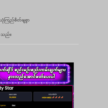
ယုံကြည်စိတ်ချစွာ
်ပါသည်။