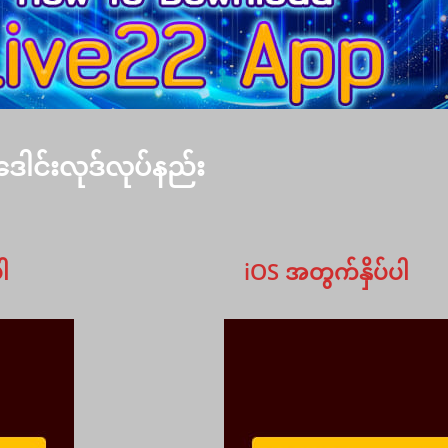
ေါင်းလုဒ်လုပ်နည်း
ပါ
iOS အတွက်နှိပ်ပါ