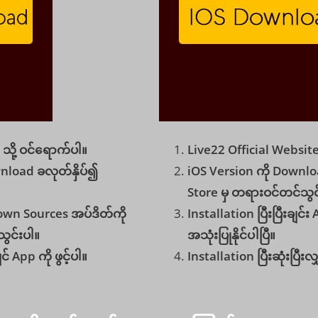
သို့ ဝင်ရောက်ပါ။
Live22 Official Website 
wnload ခလုတ်နှိပ်၍
iOS Version ကို Downloa
Store မှ တရားဝင်တင်သွင
nown Sources အပ်ဒိတ်ကို
Installation ပြီးပြီးချင်း
သွင်းပါ။
အသုံးပြုနိုင်ပါပြီ။
င် App ကို ဖွင့်ပါ။
Installation ပြီးဆုံးပြီးလျ