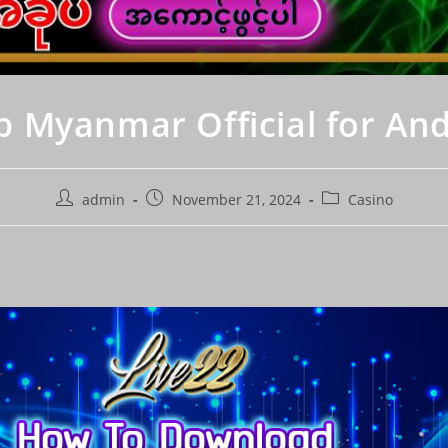
p Myanmar Official for And
Post
Post
Post
admin
November 21, 2024
Casino
author:
published:
category: