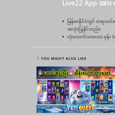
Live22 App အား 
မြန်မာနိုင်ငံတွင် တရားဝ
အသုံးပြုနိုင်သည်။
လုံးဝသက်သာသော ဖုန်း Stor
YOU MIGHT ALSO LIKE