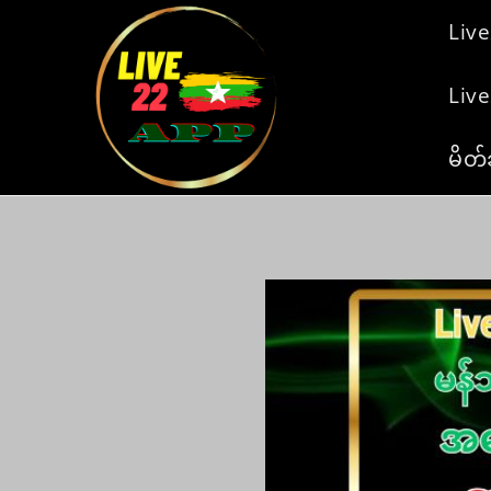
Skip
Liv
to
content
Liv
မိတ်