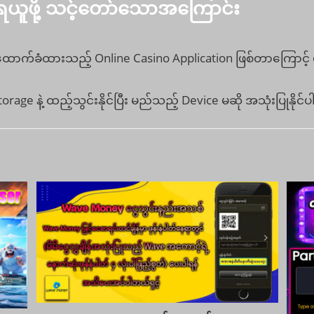
ရယူဖို့ သင့်တော်သောအကြောင်း
င်ထောက်ခံထားသည့် Online Casino Application ဖြစ်တာကြောင့် 
age နဲ့ ထည့်သွင်းနိုင်ပြီး မည်သည့် Device မဆို အသုံးပြုနိုင