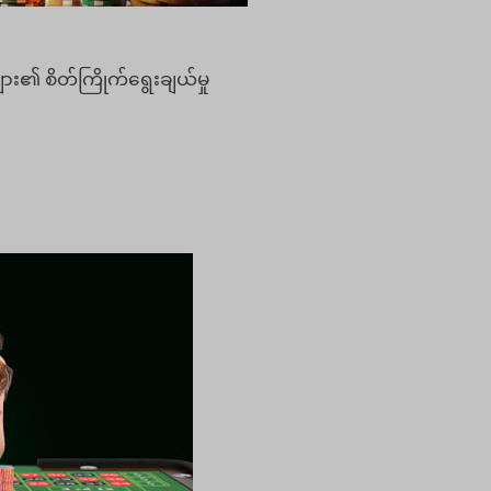
ျား၏ စိတ်ကြိုက်ရွေးချယ်မှု