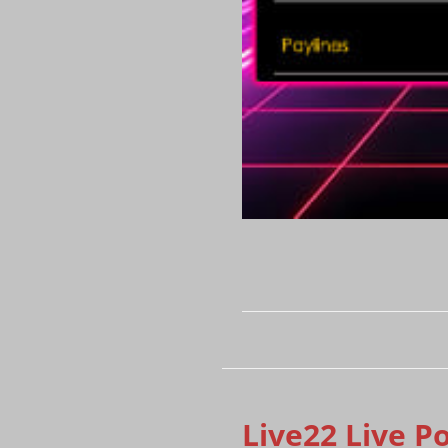
Live22 Live P