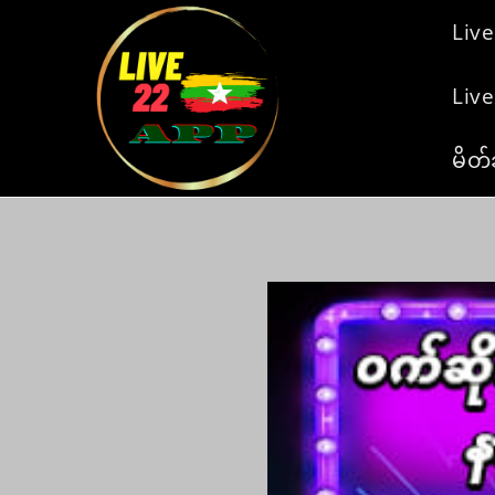
Skip
Liv
to
content
Liv
မိတ်