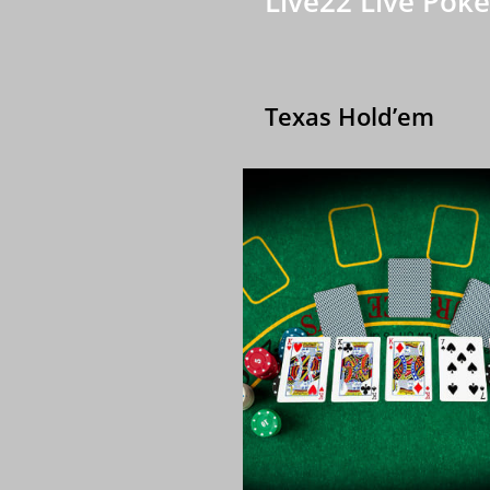
Live22 Live Poke
Texas Hold’em