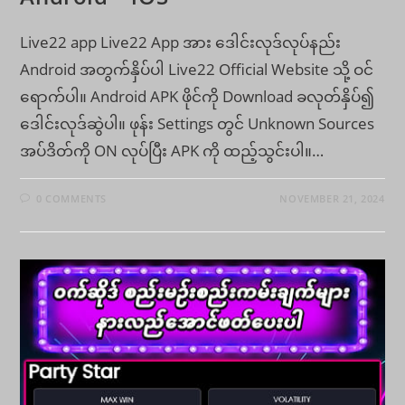
Live22 app Live22 App အား ဒေါင်းလုဒ်လုပ်နည်း
Android အတွက်နှိပ်ပါ Live22 Official Website သို့ ဝင်
ရောက်ပါ။ Android APK ဖိုင်ကို Download ခလုတ်နှိပ်၍
ဒေါင်းလုဒ်ဆွဲပါ။ ဖုန်း Settings တွင် Unknown Sources
အပ်ဒိတ်ကို ON လုပ်ပြီး APK ကို ထည့်သွင်းပါ။…
0 COMMENTS
NOVEMBER 21, 2024