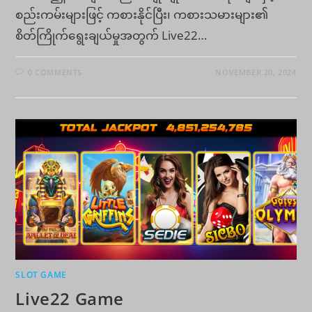
စည်းကမ်းများဖြင့် ကစားနိုင်ပြီး၊ ကစားသမားများ၏
စိတ်ကြိုက်ရွေးချယ်မှုအတွက် Live22…
0 COMMENTS
NOVEMBER 20, 2024
SLOT GAME
Live22 Game