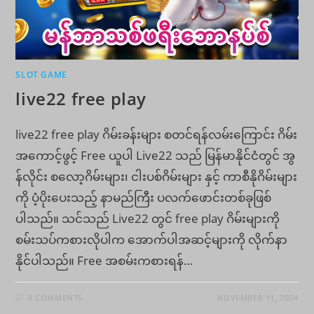
SLOT GAME
live22 free play
live22 free play ဂိမ်းခန်းများ စတင်ရန်လမ်းကြောင်း ဂိမ်း
အကောင့်ဖွင့် Free ယူပါ Live22 သည် မြန်မာနိုင်ငံတွင် အွ
န်လိုင်း စလော့ဂိမ်းများ၊ ငါးပစ်ဂိမ်းများ နှင့် ကာစီနိုဂိမ်းများ
ကို ပံ့ပိုးပေးသည့် နာမည်ကြီး ပလက်ဖောင်းတစ်ခုဖြစ်
ပါသည်။ သင်သည် Live22 တွင် free play ဂိမ်းများကို
စမ်းသပ်ကစားလိုပါက အောက်ပါအဆင့်များကို လိုက်နာ
နိုင်ပါသည်။ Free အစမ်းကစားရန်…
0 COMMENTS
NOVEMBER 11, 2024