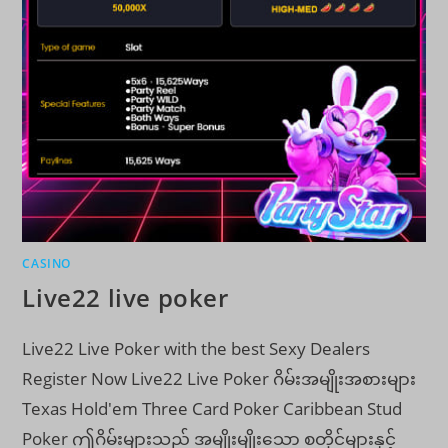
CASINO
Live22 live poker
Live22 Live Poker with the best Sexy Dealers
Register Now Live22 Live Poker ဂိမ်းအမျိုးအစားများ
Texas Hold'em Three Card Poker Caribbean Stud
Poker ဤဂိမ်းများသည် အမျိုးမျိုးသော စတိုင်များနှင့်